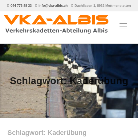
044 776 88 33
info@vka-albis.ch
Dachlissen 1, 8932 Mettmenstetten
Schlagwort:
Kaderübung
Schlagwort:
Kaderübung