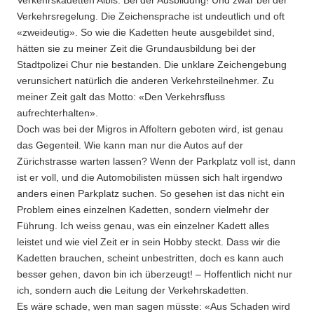
Verkehrskadetten Albis. Bei der Ausbildung! Und zwar bei der
Verkehrsregelung. Die Zeichensprache ist undeutlich und oft
«zweideutig». So wie die Kadetten heute ausgebildet sind,
hätten sie zu meiner Zeit die Grundausbildung bei der
Stadtpolizei Chur nie bestanden. Die unklare Zeichengebung
verunsichert natürlich die anderen Verkehrsteilnehmer. Zu
meiner Zeit galt das Motto: «Den Verkehrsfluss
aufrechterhalten».
Doch was bei der Migros in Affoltern geboten wird, ist genau
das Gegenteil. Wie kann man nur die Autos auf der
Zürichstrasse warten lassen? Wenn der Parkplatz voll ist, dann
ist er voll, und die Automobilisten müssen sich halt irgendwo
anders einen Parkplatz suchen. So gesehen ist das nicht ein
Problem eines einzelnen Kadetten, sondern vielmehr der
Führung. Ich weiss genau, was ein einzelner Kadett alles
leistet und wie viel Zeit er in sein Hobby steckt. Dass wir die
Kadetten brauchen, scheint unbestritten, doch es kann auch
besser gehen, davon bin ich überzeugt! – Hoffentlich nicht nur
ich, sondern auch die Leitung der Verkehrskadetten.
Es wäre schade, wen man sagen müsste: «Aus Schaden wird