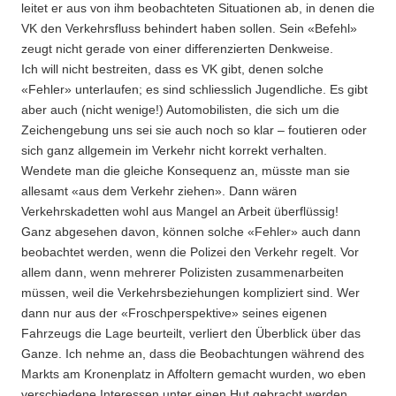
leitet er aus von ihm beobachteten Situationen ab, in denen die
VK den Verkehrsfluss behindert haben sollen. Sein «Befehl»
zeugt nicht gerade von einer differenzierten Denkweise.
Ich will nicht bestreiten, dass es VK gibt, denen solche
«Fehler» unterlaufen; es sind schliesslich Jugendliche. Es gibt
aber auch (nicht wenige!) Automobilisten, die sich um die
Zeichengebung uns sei sie auch noch so klar – foutieren oder
sich ganz allgemein im Verkehr nicht korrekt verhalten.
Wendete man die gleiche Konsequenz an, müsste man sie
allesamt «aus dem Verkehr ziehen». Dann wären
Verkehrskadetten wohl aus Mangel an Arbeit überflüssig!
Ganz abgesehen davon, können solche «Fehler» auch dann
beobachtet werden, wenn die Polizei den Verkehr regelt. Vor
allem dann, wenn mehrerer Polizisten zusammenarbeiten
müssen, weil die Verkehrsbeziehungen kompliziert sind. Wer
dann nur aus der «Froschperspektive» seines eigenen
Fahrzeugs die Lage beurteilt, verliert den Überblick über das
Ganze. Ich nehme an, dass die Beobachtungen während des
Markts am Kronenplatz in Affoltern gemacht wurden, wo eben
verschiedene Interessen unter einen Hut gebracht werden