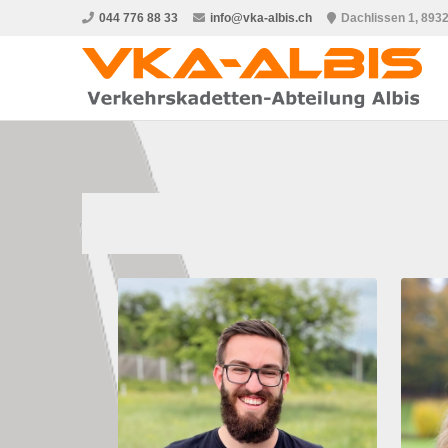
044 776 88 33
info@vka-albis.ch
Dachlissen 1, 893