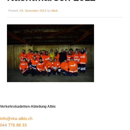
Posted:
25. Dezember 2012
by
Mark
Verkehrskadetten-Abteilung Albis
info@vka-albis.ch
044 776 88 33