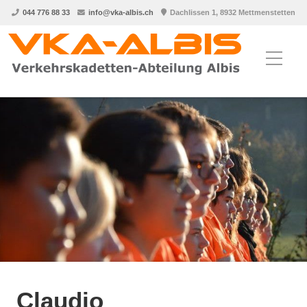
044 776 88 33
info@vka-albis.ch
Dachlissen 1, 8932 Mettmenstetten
Claudio